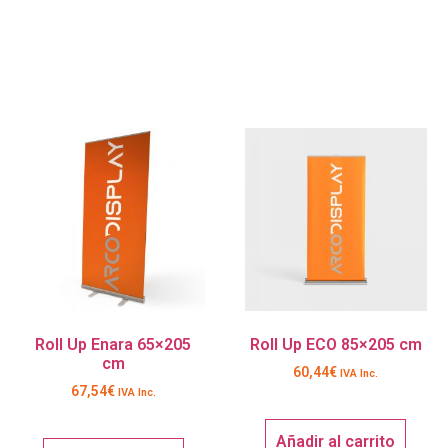
Roll Up Enara 65×205
Roll Up ECO 85×205 cm
cm
60,44
€
IVA Inc.
67,54
€
IVA Inc.
Añadir al carrito