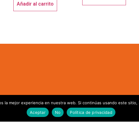
Añadir al carrito
 la mejor experiencia en nuestra web. Si continúas usando este sitio,
Teléfono:
960 654 644
c/ Bot
Aceptar
No
Política de privacidad
Email:
info@arcodisplay.com
46980