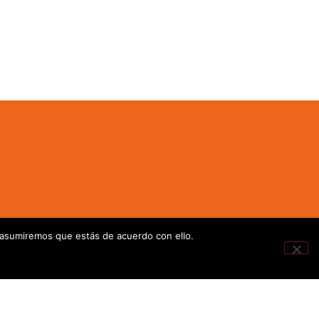
 asumiremos que estás de acuerdo con ello.
iguers, 3-1-I Parque Empresarial Táctica
 Paterna, Valencia – España