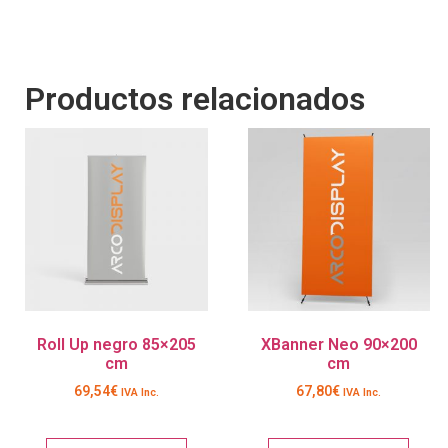
Productos relacionados
Roll Up negro 85×205
XBanner Neo 90×200
cm
cm
69,54
€
67,80
€
IVA Inc.
IVA Inc.