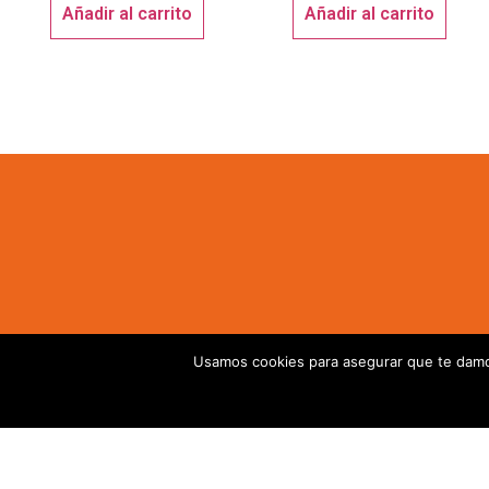
Añadir al carrito
Añadir al carrito
Usamos cookies para asegurar que te damos
ROLLUPS, DISPLAYS, BANNERS,
BANDERAS...